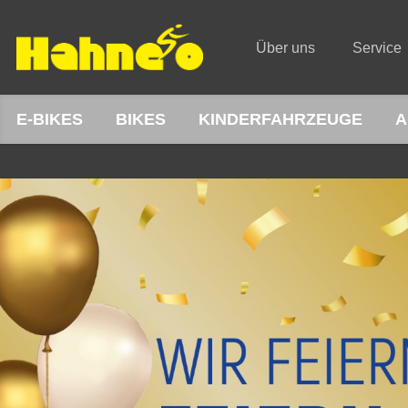
Über uns
Service
E-BIKES
BIKES
KINDERFAHRZEUGE
A