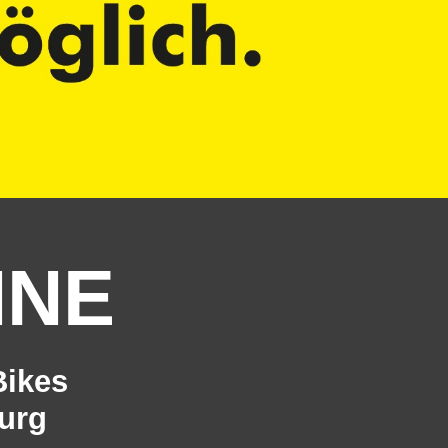
HNE
Bikes
urg