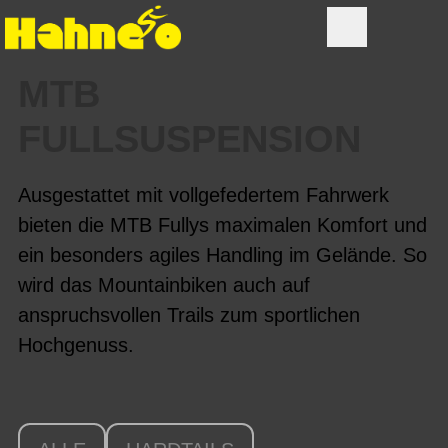
MTB
FULLSUSPENSION
Ausgestattet mit vollgefedertem Fahrwerk
bieten die MTB Fullys maximalen Komfort und
ein besonders agiles Handling im Gelände. So
wird das Mountainbiken auch auf
anspruchsvollen Trails zum sportlichen
Hochgenuss.