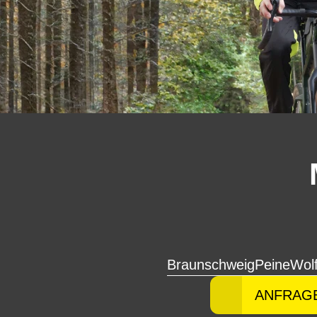
Braunschweig
Peine
Wol
ANFRAG