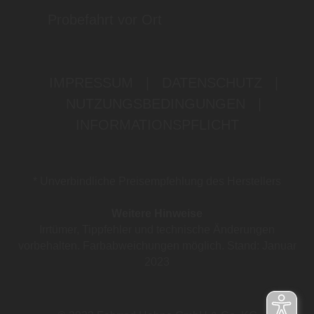
Probefahrt vor Ort
IMPRESSUM
|
DATENSCHUTZ
|
NUTZUNGSBEDINGUNGEN
|
INFORMATIONSPFLICHT
* Unverbindliche Preisempfehlung des Herstellers
Weitere Hinweise
Irrtümer, Tippfehler und technische Änderungen
vorbehalten. Farbabweichungen möglich. Stand: Januar
2023