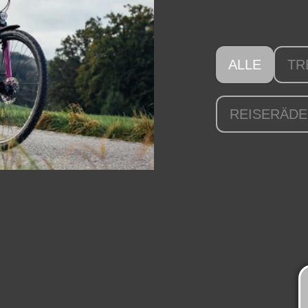
ALLE
TR
REISERÄD