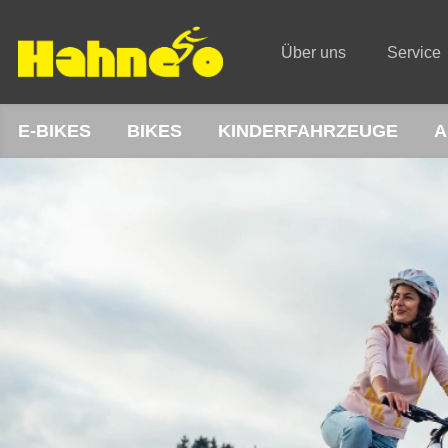
Über uns
Service
E-BIKES
BIKES
KINDERFAHRZEUGE
A