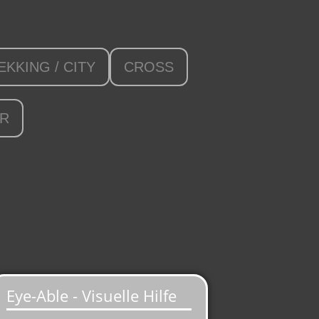
EKKING / CITY
CROSS
ER