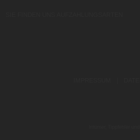
SIE FINDEN UNS AUF
ZAHLUNGSARTEN
IMPRESSUM
|
DATE
Irrtümer, Tippfehler u