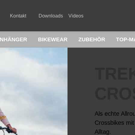
Kontakt
Downloads
Videos
NHÄNGER
BIKEWEAR
ZUBEHÖR
TOP-M
TREK
CRO
Als echte Allr
Crossbikes mit 
Alltag.