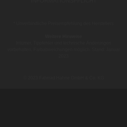
INFORMATIONSPFLICHT
* Unverbindliche Preisempfehlung des Herstellers
Weitere Hinweise
Irrtümer, Tippfehler und technische Änderungen
vorbehalten. Farbabweichungen möglich. Stand: Januar
2023
© 2023 Fahrrad Hahne GmbH & Co. KG