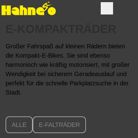
E-KOMPAKT­RÄDER
Großer Fahrspaß auf kleinen Rädern bieten
die Kompakt-E-Bikes. Sie sind ebenso
harmonisch wie kräftig motorisiert, mit großer
Wendigkeit bei sicherem Geradeauslauf und
perfekt für die schnelle Parkplatzsuche in der
Stadt.
ALLE
E-FALTRÄDER