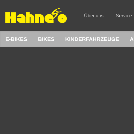
Über uns
Service
E-BIKES
BIKES
KINDERFAHRZEUGE
A