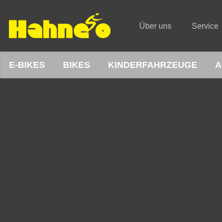
Über uns
Service
E-BIKES
BIKES
KINDERFAHRZEUGE
A