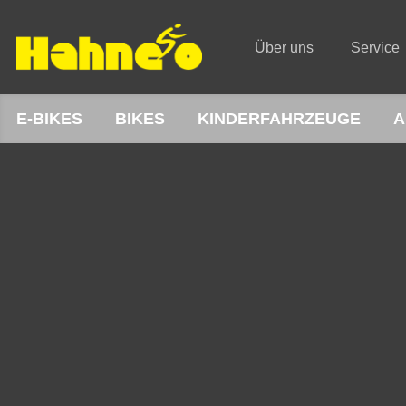
Über uns
Service
E-BIKES
BIKES
KINDERFAHRZEUGE
A