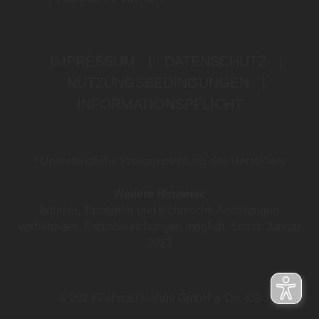
IMPRESSUM
|
DATENSCHUTZ
|
NUTZUNGSBEDINGUNGEN
|
INFORMATIONSPFLICHT
* Unverbindliche Preisempfehlung des Herstellers
Weitere Hinweise
Irrtümer, Tippfehler und technische Änderungen
vorbehalten. Farbabweichungen möglich. Stand: Januar
2023
© 2023 Fahrrad Hahne GmbH & Co. KG