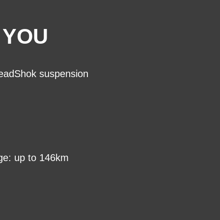
 YOU
 HeadShok suspension
ge: up to 146km