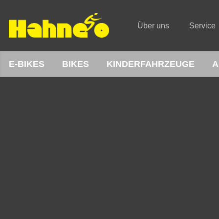
Über uns
Service
E-BIKES
BIKES
KINDERFAHRZEUGE
A