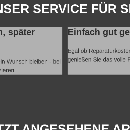
SER SERVICE FÜR S
n, später
Einfach gut g
Egal ob Reparaturkosten
genießen Sie das volle F
in Wunsch bleiben - bei
zieren.
TZT ANGESEHENE AR