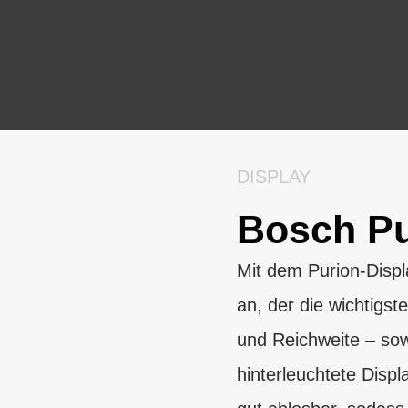
DISPLAY
Bosch Pu
Mit dem Purion-Displ
an, der die wichtig
und Reichweite – so
hinterleuchtete Displ