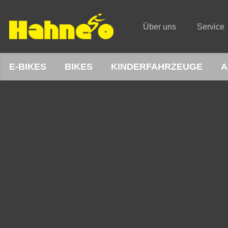
Über uns
Service
E-BIKES
BIKES
KINDERFAHRZEUGE
A