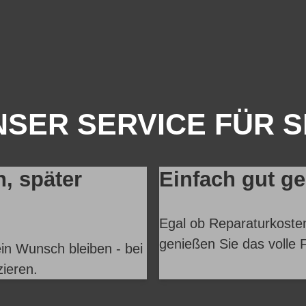
SER SERVICE FÜR S
n, später
Einfach gut g
Egal ob Reparaturkosten
genießen Sie das volle F
in Wunsch bleiben - bei
zieren.