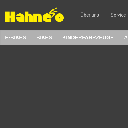
Über uns
Service
E-BIKES
BIKES
KINDERFAHRZEUGE
A