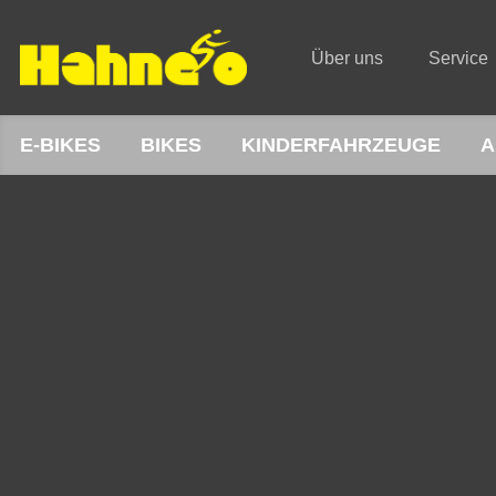
Über uns
Service
E-BIKES
BIKES
KINDERFAHRZEUGE
A