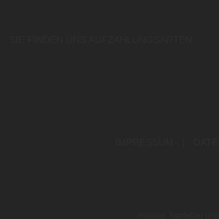
SIE FINDEN UNS AUF
ZAHLUNGSARTEN
IMPRESSUM
|
DATE
Irrtümer, Tippfehler u