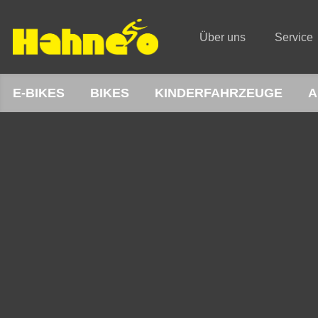
Über uns
Service
E-BIKES
BIKES
KINDERFAHRZEUGE
A