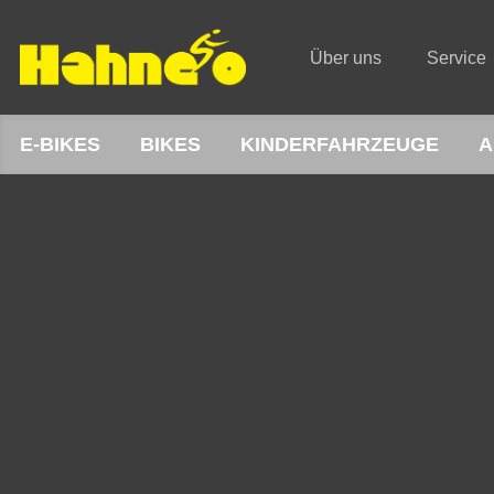
Über uns
Service
E-BIKES
BIKES
KINDERFAHRZEUGE
A