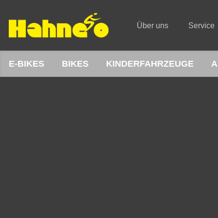
Über uns
Service
E-BIKES
BIKES
KINDERFAHRZEUGE
A