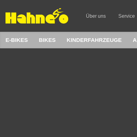
Über uns
Service
E-BIKES
BIKES
KINDERFAHRZEUGE
A