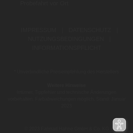
Probefahrt vor Ort
IMPRESSUM
|
DATENSCHUTZ
|
NUTZUNGSBEDINGUNGEN
|
INFORMATIONSPFLICHT
* Unverbindliche Preisempfehlung des Herstellers
Weitere Hinweise
Irrtümer, Tippfehler und technische Änderungen
vorbehalten. Farbabweichungen möglich. Stand: Januar
2023
© 2023 Fahrrad Hahne GmbH & Co. KG