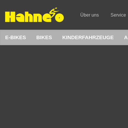
Über uns
Service
E-BIKES
BIKES
KINDERFAHRZEUGE
A