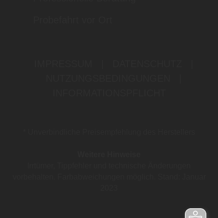
Probefahrt vor Ort
IMPRESSUM
|
DATENSCHUTZ
|
NUTZUNGSBEDINGUNGEN
|
INFORMATIONSPFLICHT
* Unverbindliche Preisempfehlung des Herstellers
Weitere Hinweise
Irrtümer, Tippfehler und technische Änderungen
vorbehalten. Farbabweichungen möglich. Stand: Januar
2023